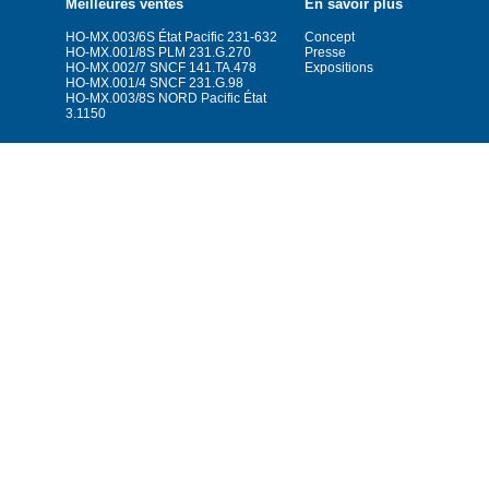
Meilleures ventes
En savoir plus
HO-MX.003/6S État Pacific 231-632
Concept
HO-MX.001/8S PLM 231.G.270
Presse
HO-MX.002/7 SNCF 141.TA.478
Expositions
HO-MX.001/4 SNCF 231.G.98
HO-MX.003/8S NORD Pacific État
3.1150