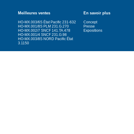
Meilleures ventes
En savoir plus
HO-MX.003/6S État Pacific 231-632
Concept
HO-MX.001/8S PLM 231.G.270
Presse
HO-MX.002/7 SNCF 141.TA.478
Expositions
HO-MX.001/4 SNCF 231.G.98
HO-MX.003/8S NORD Pacific État
3.1150